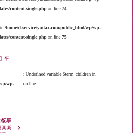
ates/content-single.php
on line
74
 in
/home/d-service/yuitax.com/public_html/wp/wp-
ates/content-single.php
on line
75
1】平
: Undefined variable $term_children in
/wp/wp-
on line
喜喜楽楽