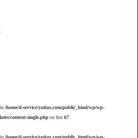
。
 in
/home/d-service/yuitax.com/public_html/wp/wp-
ates/content-single.php
on line
67
 in
/home/d-service/yuitax.com/public_html/wp/wp-