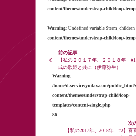
content/themes/understrap-child/loop-templ
Warning
: Undefined variable $term_children
content/themes/understrap-child/loop-templ
【私の２０１７年、２０１８年 #
成の歌姫と共に（伊藤弥生）
Warning
/home/d-service/yuitax.com/public_html
content/themes/understrap-child/loop-
templates/content-single.php
86
【私の2017年、2018年 #2】