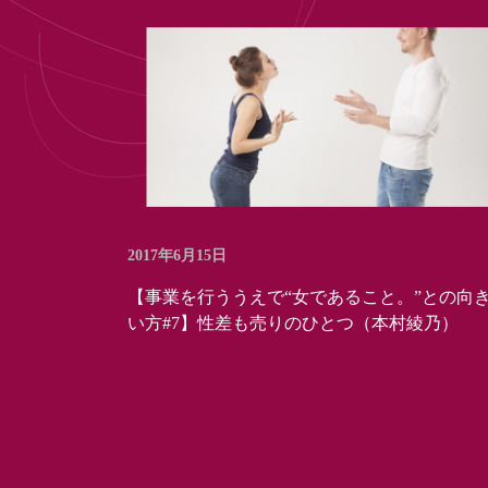
2017年6月15日
【事業を行ううえで“女であること。”との向
い方#7】性差も売りのひとつ（本村綾乃）