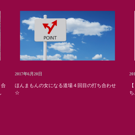
2017年6月20日
20
き合
ほんまもんの女になる道場４回目の打ち合わせ
【
ん
☆
ち