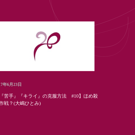
17年6月23日
『苦手』『キライ』の克服方法 #10】ほめ殺
作戦？(大嶋ひとみ)