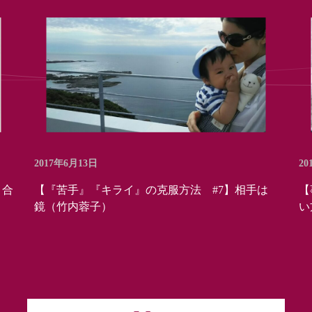
2017年6月13日
20
き合
【『苦手』『キライ』の克服方法 #7】相手は
【
鏡（竹内蓉子）
い