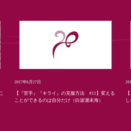
2017年6月27日
20
こ
【『苦手』『キライ』の克服方法 #11】変える
【
ことができるのは自分だけ（白波瀬未海）
し