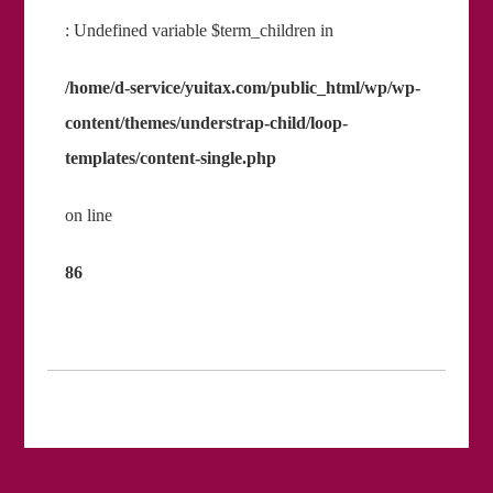
: Undefined variable $term_children in
/home/d-service/yuitax.com/public_html/wp/wp-
content/themes/understrap-child/loop-
templates/content-single.php
on line
86