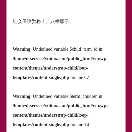
社会保険労務士／八幡順子
Warning
: Undefined variable $child_term_id in
/home/d-service/yuitax.com/public_html/wp/wp-
content/themes/understrap-child/loop-
templates/content-single.php
on line
67
Warning
: Undefined variable $term_children in
/home/d-service/yuitax.com/public_html/wp/wp-
content/themes/understrap-child/loop-
templates/content-single.php
on line
74