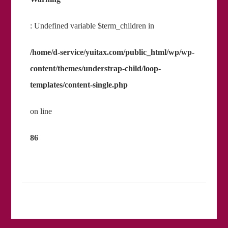
: Undefined variable $term_children in
/home/d-service/yuitax.com/public_html/wp/wp-
content/themes/understrap-child/loop-
templates/content-single.php
on line
86