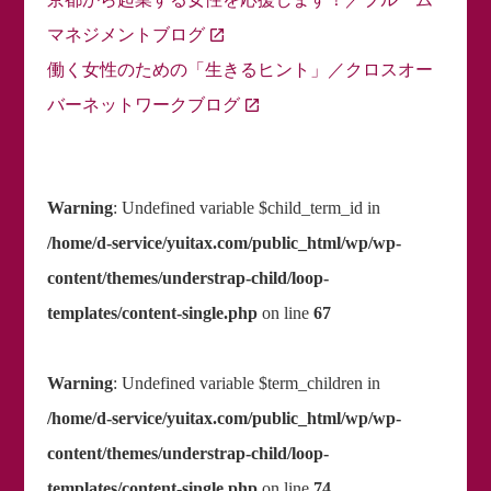
マネジメントブログ
働く女性のための「生きるヒント」／クロスオー
バーネットワークブログ
Warning
: Undefined variable $child_term_id in
/home/d-service/yuitax.com/public_html/wp/wp-
content/themes/understrap-child/loop-
templates/content-single.php
on line
67
Warning
: Undefined variable $term_children in
/home/d-service/yuitax.com/public_html/wp/wp-
content/themes/understrap-child/loop-
templates/content-single.php
on line
74