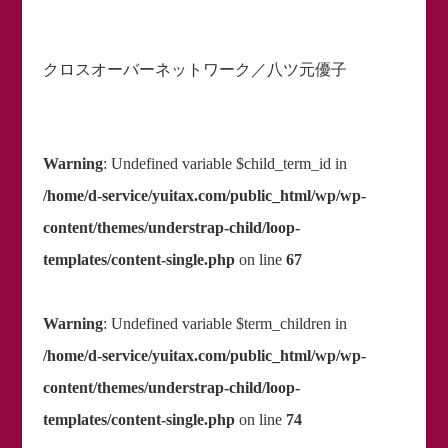
クロスオーバーネットワーク／八ツ元優子
Warning
: Undefined variable $child_term_id in
/home/d-service/yuitax.com/public_html/wp/wp-
content/themes/understrap-child/loop-
templates/content-single.php
on line
67
Warning
: Undefined variable $term_children in
/home/d-service/yuitax.com/public_html/wp/wp-
content/themes/understrap-child/loop-
templates/content-single.php
on line
74