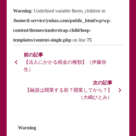
Warning
: Undefined variable $term_children in
/home/d-service/yuitax.com/public_html/wp/wp-
content/themes/understrap-child/loop-
templates/content-single.php
on line
75
【法人にかかる税金の種類】（伊藤弥
生）
【融資は開業する前？開業してから？】
（大嶋ひとみ）
Warning