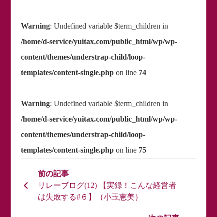
Warning
: Undefined variable $term_children in
/home/d-service/yuitax.com/public_html/wp/wp-
content/themes/understrap-child/loop-
templates/content-single.php
on line
74
Warning
: Undefined variable $term_children in
/home/d-service/yuitax.com/public_html/wp/wp-
content/themes/understrap-child/loop-
templates/content-single.php
on line
75
リレーブログ(12) 【実録！こんな経営者
は失敗する#６】（小玉恵美）