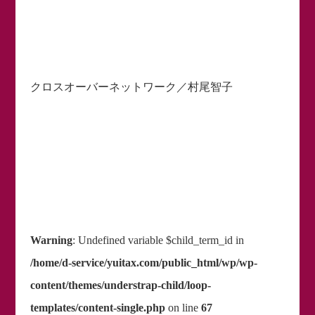
クロスオーバーネットワーク／村尾智子
Warning
: Undefined variable $child_term_id in
/home/d-service/yuitax.com/public_html/wp/wp-
content/themes/understrap-child/loop-
templates/content-single.php
on line
67