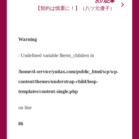
【契約は慎重に！】（八ツ元優子）
Warning
: Undefined variable $term_children in
/home/d-service/yuitax.com/public_html/wp/wp-
content/themes/understrap-child/loop-
templates/content-single.php
on line
86