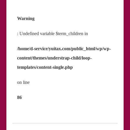
Warning
: Undefined variable $term_children in
/home/d-service/yuitax.com/public_html/wp/wp-
content/themes/understrap-child/loop-
templates/content-single.php
on line
86