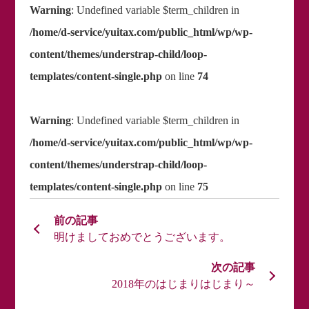
Warning
: Undefined variable $term_children in
/home/d-service/yuitax.com/public_html/wp/wp-
content/themes/understrap-child/loop-
templates/content-single.php
on line
74
Warning
: Undefined variable $term_children in
/home/d-service/yuitax.com/public_html/wp/wp-
content/themes/understrap-child/loop-
templates/content-single.php
on line
75
明けましておめでとうございます。
2018年のはじまりはじまり～