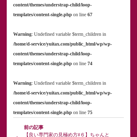
content/themes/understrap-child/loop-
templates/content-single.php
on line
67
Warning
: Undefined variable $term_children in
/home/d-service/yuitax.com/public_html/wp/wp-
content/themes/understrap-child/loop-
templates/content-single.php
on line
74
Warning
: Undefined variable $term_children in
/home/d-service/yuitax.com/public_html/wp/wp-
content/themes/understrap-child/loop-
templates/content-single.php
on line
75
【良い専門家の見極め方#６】ちゃんと