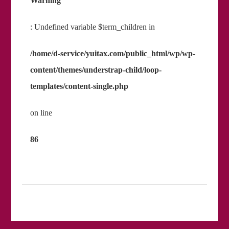
Warning
: Undefined variable $term_children in
/home/d-service/yuitax.com/public_html/wp/wp-
content/themes/understrap-child/loop-
templates/content-single.php
on line
86