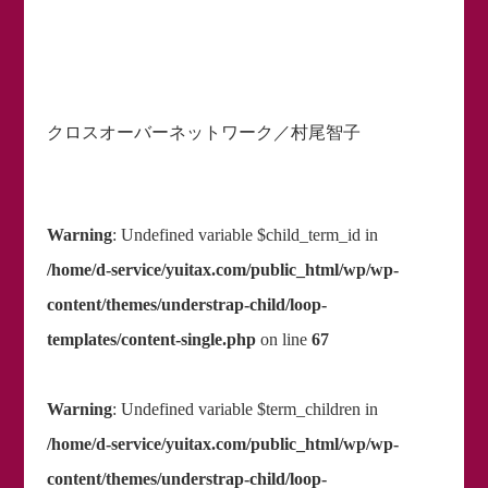
クロスオーバーネットワーク／村尾智子
Warning
: Undefined variable $child_term_id in
/home/d-service/yuitax.com/public_html/wp/wp-
content/themes/understrap-child/loop-
templates/content-single.php
on line
67
Warning
: Undefined variable $term_children in
/home/d-service/yuitax.com/public_html/wp/wp-
content/themes/understrap-child/loop-