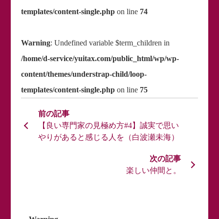
templates/content-single.php
on line
74
Warning
: Undefined variable $term_children in
/home/d-service/yuitax.com/public_html/wp/wp-
content/themes/understrap-child/loop-
templates/content-single.php
on line
75
【良い専門家の見極め方#4】誠実で思い
やりがあると感じる人を（白波瀬未海）
楽しい仲間と。