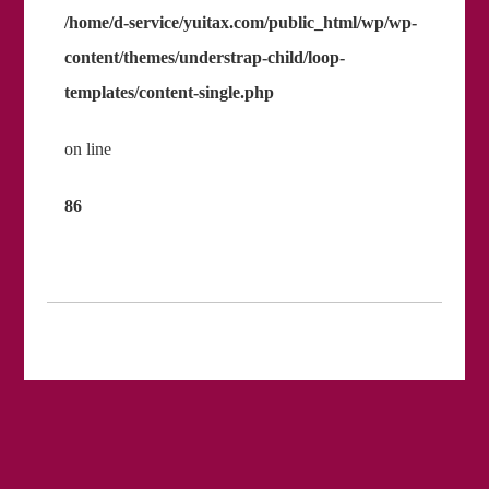
/home/d-service/yuitax.com/public_html/wp/wp-
content/themes/understrap-child/loop-
templates/content-single.php
on line
86