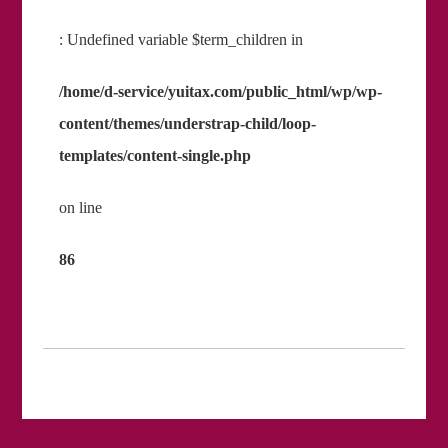
: Undefined variable $term_children in
/home/d-service/yuitax.com/public_html/wp/wp-
content/themes/understrap-child/loop-
templates/content-single.php
on line
86