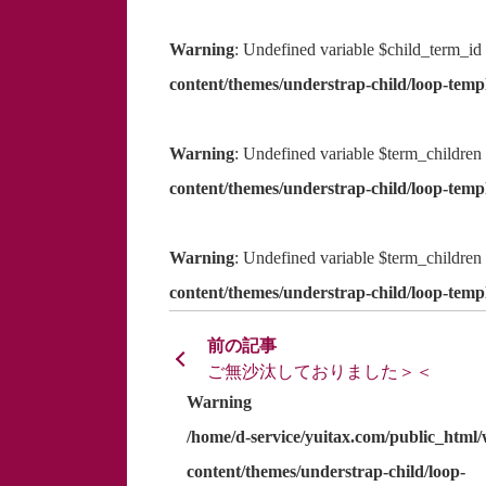
Warning
: Undefined variable $child_term_id
content/themes/understrap-child/loop-templ
Warning
: Undefined variable $term_children
content/themes/understrap-child/loop-templ
Warning
: Undefined variable $term_children
content/themes/understrap-child/loop-templ
ご無沙汰しておりました＞＜
Warning
/home/d-service/yuitax.com/public_html
content/themes/understrap-child/loop-