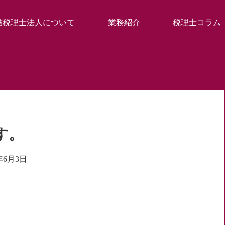
結税理士法人について
業務紹介
税理士コラム
す。
1年6月3日