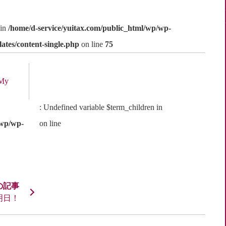
 in
/home/d-service/yuitax.com/public_html/wp/wp-
ates/content-single.php
on line
75
My
: Undefined variable $term_children in
/wp/wp-
on line
明日！