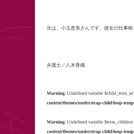
次は、小玉恵美さんです。彼女の仕事柄
弁護士／八木香織
Warning
: Undefined variable $child_term_id
content/themes/understrap-child/loop-templ
Warning
: Undefined variable $term_children
content/themes/understrap-child/loop-templ