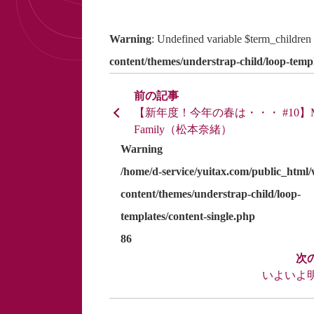
Warning
: Undefined variable $term_children
content/themes/understrap-child/loop-templ
【新年度！今年の春は・・・ #10】
Family（松本奈緒）
Warning
/home/d-service/yuitax.com/public_html
content/themes/understrap-child/loop-
templates/content-single.php
86
いよいよ