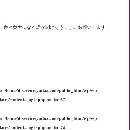
、色々参考になる話が聞けそうです。お願いします！
 in
/home/d-service/yuitax.com/public_html/wp/wp-
ates/content-single.php
on line
67
 in
/home/d-service/yuitax.com/public_html/wp/wp-
ates/content-single.php
on line
74