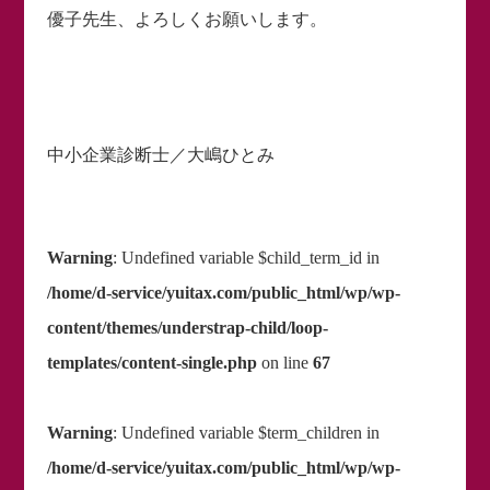
優子先生、よろしくお願いします。
中小企業診断士／大嶋ひとみ
Warning
: Undefined variable $child_term_id in
/home/d-service/yuitax.com/public_html/wp/wp-
content/themes/understrap-child/loop-
templates/content-single.php
on line
67
Warning
: Undefined variable $term_children in
/home/d-service/yuitax.com/public_html/wp/wp-