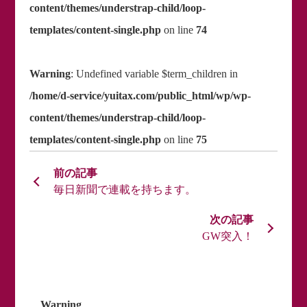
content/themes/understrap-child/loop-
templates/content-single.php
on line
74
Warning
: Undefined variable $term_children in
/home/d-service/yuitax.com/public_html/wp/wp-
content/themes/understrap-child/loop-
templates/content-single.php
on line
75
毎日新聞で連載を持ちます。
GW突入！
Warning