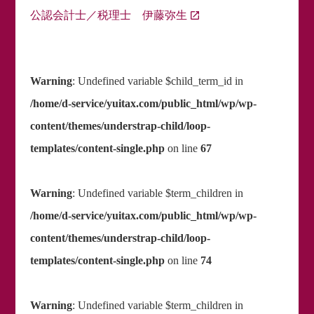
公認会計士／税理士 伊藤弥生
Warning
: Undefined variable $child_term_id in
/home/d-service/yuitax.com/public_html/wp/wp-
content/themes/understrap-child/loop-
templates/content-single.php
on line
67
Warning
: Undefined variable $term_children in
/home/d-service/yuitax.com/public_html/wp/wp-
content/themes/understrap-child/loop-
templates/content-single.php
on line
74
Warning
: Undefined variable $term_children in