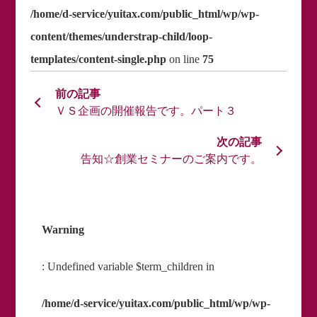
/home/d-service/yuitax.com/public_html/wp/wp-
content/themes/understrap-child/loop-
templates/content-single.php
on line
75
ＶＳ企画の開催報告です。パート３
告知☆創業セミナーのご案内です。
Warning
: Undefined variable $term_children in
/home/d-service/yuitax.com/public_html/wp/wp-