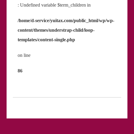
: Undefined variable $term_children in
/home/d-service/yuitax.com/public_html/wp/wp-
content/themes/understrap-child/loop-
templates/content-single.php
on line
86