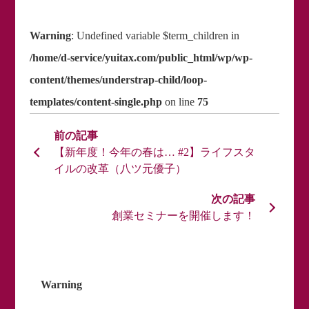
Warning
: Undefined variable $term_children in
/home/d-service/yuitax.com/public_html/wp/wp-
content/themes/understrap-child/loop-
templates/content-single.php
on line
75
【新年度！今年の春は… #2】ライフスタ
イルの改革（八ツ元優子）
創業セミナーを開催します！
Warning