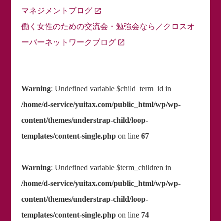
マネジメントブログ
働く女性のための交流会・勉強会なら／クロスオ
ーバーネットワークブログ
Warning
: Undefined variable $child_term_id in
/home/d-service/yuitax.com/public_html/wp/wp-
content/themes/understrap-child/loop-
templates/content-single.php
on line
67
Warning
: Undefined variable $term_children in
/home/d-service/yuitax.com/public_html/wp/wp-
content/themes/understrap-child/loop-
templates/content-single.php
on line
74