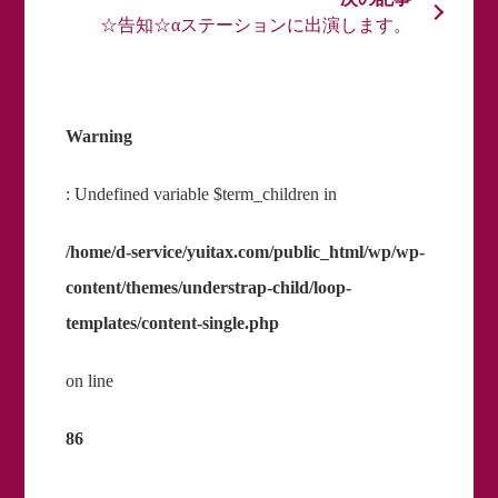
☆告知☆αステーションに出演します。
Warning
: Undefined variable $term_children in
/home/d-service/yuitax.com/public_html/wp/wp-
content/themes/understrap-child/loop-
templates/content-single.php
on line
86