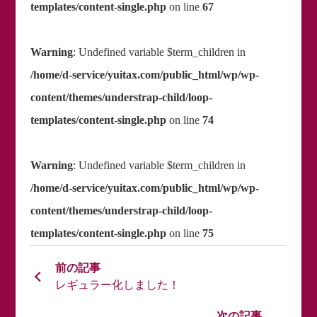
templates/content-single.php
on line
67
Warning
: Undefined variable $term_children in
/home/d-service/yuitax.com/public_html/wp/wp-
content/themes/understrap-child/loop-
templates/content-single.php
on line
74
Warning
: Undefined variable $term_children in
/home/d-service/yuitax.com/public_html/wp/wp-
content/themes/understrap-child/loop-
templates/content-single.php
on line
75
レギュラー化しました！