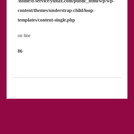
/home/d-service/yuitax.com/public_html/wp/wp-
content/themes/understrap-child/loop-
templates/content-single.php
on line
86