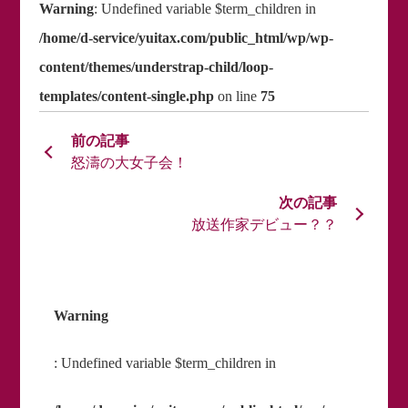
Warning
: Undefined variable $term_children in
/home/d-service/yuitax.com/public_html/wp/wp-
content/themes/understrap-child/loop-
templates/content-single.php
on line
75
怒濤の大女子会！
放送作家デビュー？？
Warning
: Undefined variable $term_children in