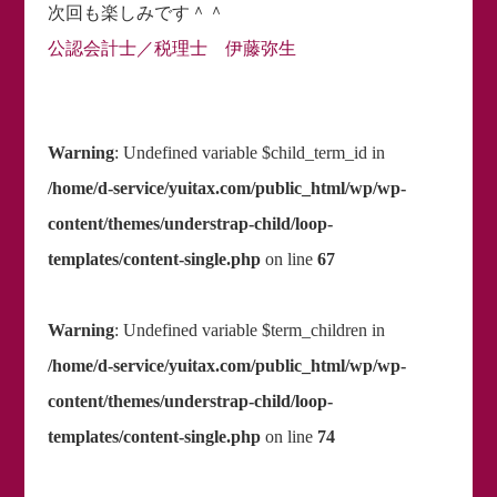
次回も楽しみです＾＾
公認会計士／税理士 伊藤弥生
Warning
: Undefined variable $child_term_id in
/home/d-service/yuitax.com/public_html/wp/wp-
content/themes/understrap-child/loop-
templates/content-single.php
on line
67
Warning
: Undefined variable $term_children in
/home/d-service/yuitax.com/public_html/wp/wp-
content/themes/understrap-child/loop-
templates/content-single.php
on line
74