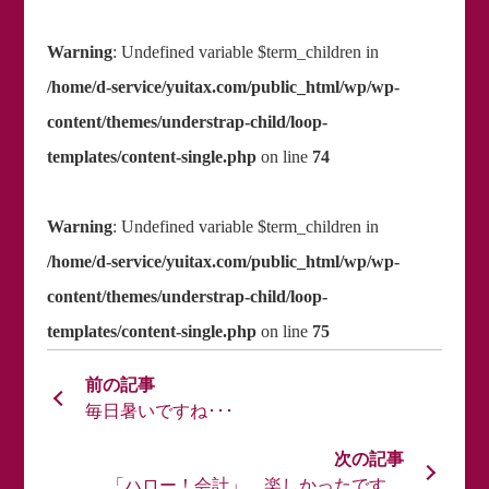
Warning
: Undefined variable $term_children in
/home/d-service/yuitax.com/public_html/wp/wp-
content/themes/understrap-child/loop-
templates/content-single.php
on line
74
Warning
: Undefined variable $term_children in
/home/d-service/yuitax.com/public_html/wp/wp-
content/themes/understrap-child/loop-
templates/content-single.php
on line
75
毎日暑いですね･･･
「ハロー！会計」、楽しかったです。