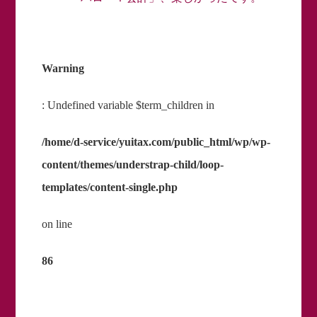
Warning
: Undefined variable $term_children in
/home/d-service/yuitax.com/public_html/wp/wp-
content/themes/understrap-child/loop-
templates/content-single.php
on line
86