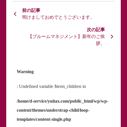
明けましておめでとうございます。
【ブルームマネジメント】新年のご挨
拶。
Warning
: Undefined variable $term_children in
/home/d-service/yuitax.com/public_html/wp/wp-
content/themes/understrap-child/loop-
templates/content-single.php