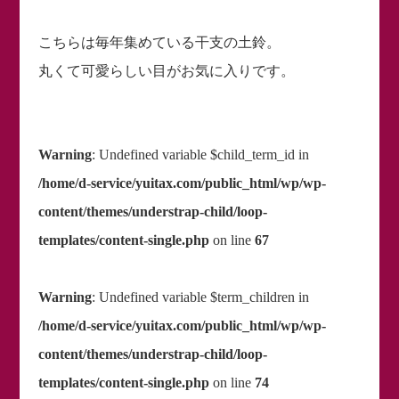
こちらは毎年集めている干支の土鈴。
丸くて可愛らしい目がお気に入りです。
Warning
: Undefined variable $child_term_id in
/home/d-service/yuitax.com/public_html/wp/wp-
content/themes/understrap-child/loop-
templates/content-single.php
on line
67
Warning
: Undefined variable $term_children in
/home/d-service/yuitax.com/public_html/wp/wp-
content/themes/understrap-child/loop-
templates/content-single.php
on line
74