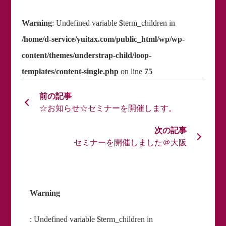
Warning
: Undefined variable $term_children in
/home/d-service/yuitax.com/public_html/wp/wp-
content/themes/understrap-child/loop-
templates/content-single.php
on line
75
☆お知らせ☆セミナーを開催します。
セミナーを開催しました＠大阪
Warning
: Undefined variable $term_children in