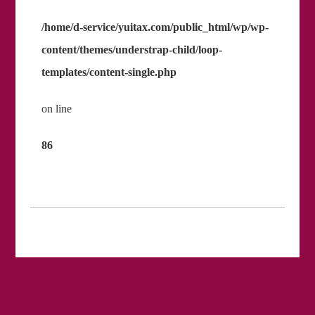
/home/d-service/yuitax.com/public_html/wp/wp-
content/themes/understrap-child/loop-
templates/content-single.php
on line
86