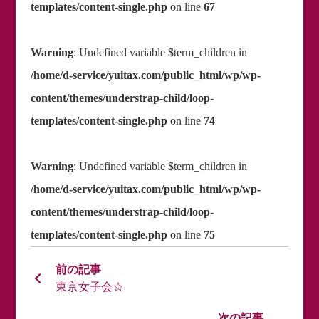
templates/content-single.php
on line
67
Warning
: Undefined variable $term_children in
/home/d-service/yuitax.com/public_html/wp/wp-
content/themes/understrap-child/loop-
templates/content-single.php
on line
74
Warning
: Undefined variable $term_children in
/home/d-service/yuitax.com/public_html/wp/wp-
content/themes/understrap-child/loop-
templates/content-single.php
on line
75
東京女子会☆