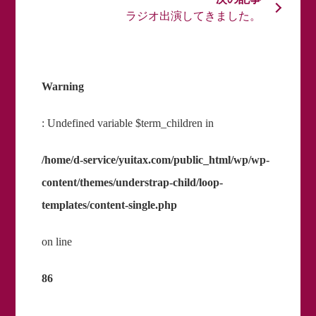
ラジオ出演してきました。
Warning
: Undefined variable $term_children in
/home/d-service/yuitax.com/public_html/wp/wp-
content/themes/understrap-child/loop-
templates/content-single.php
on line
86