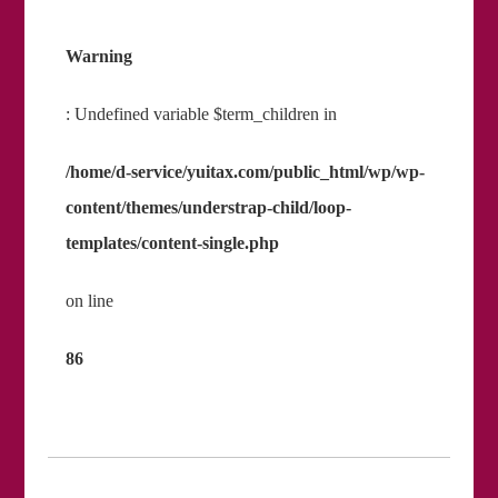
Warning
: Undefined variable $term_children in
/home/d-service/yuitax.com/public_html/wp/wp-
content/themes/understrap-child/loop-
templates/content-single.php
on line
86