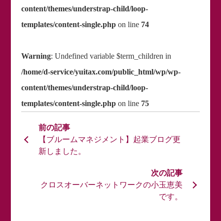
content/themes/understrap-child/loop-
templates/content-single.php
on line
74
Warning
: Undefined variable $term_children in
/home/d-service/yuitax.com/public_html/wp/wp-
content/themes/understrap-child/loop-
templates/content-single.php
on line
75
【ブルームマネジメント】起業ブログ更
新しました。
クロスオーバーネットワークの小玉恵美
です。