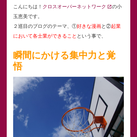
こんにちは！
クロスオーバーネットワーク
の小
玉恵美です。
２巡目のブログのテーマ、①
好きな漫画
と②
起業
において各士業ができること
という事で、
瞬間にかける集中力と覚
悟