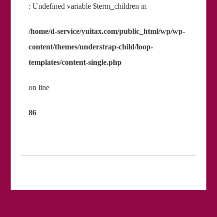
: Undefined variable $term_children in
/home/d-service/yuitax.com/public_html/wp/wp-
content/themes/understrap-child/loop-
templates/content-single.php
on line
86