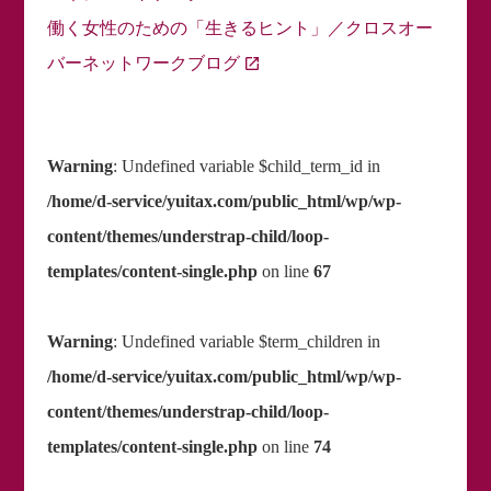
働く女性のための「生きるヒント」／クロスオー
バーネットワークブログ
Warning
: Undefined variable $child_term_id in
/home/d-service/yuitax.com/public_html/wp/wp-
content/themes/understrap-child/loop-
templates/content-single.php
on line
67
Warning
: Undefined variable $term_children in
/home/d-service/yuitax.com/public_html/wp/wp-
content/themes/understrap-child/loop-
templates/content-single.php
on line
74