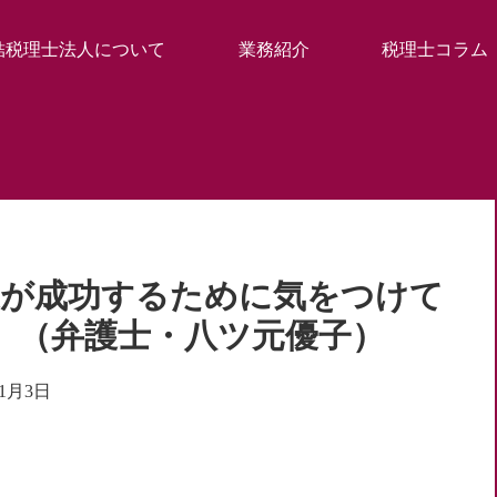
結税理士法人について
業務紹介
税理士コラム
業家が成功するために気をつけて
】（弁護士・八ツ元優子）
年1月3日