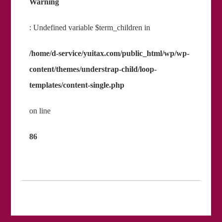
Warning
: Undefined variable $term_children in
/home/d-service/yuitax.com/public_html/wp/wp-
content/themes/understrap-child/loop-
templates/content-single.php
on line
86