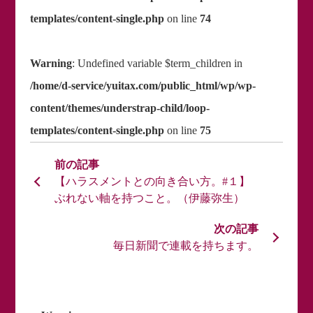
templates/content-single.php
on line
74
Warning
: Undefined variable $term_children in
/home/d-service/yuitax.com/public_html/wp/wp-
content/themes/understrap-child/loop-
templates/content-single.php
on line
75
【ハラスメントとの向き合い方。#１】
ぶれない軸を持つこと。（伊藤弥生）
毎日新聞で連載を持ちます。