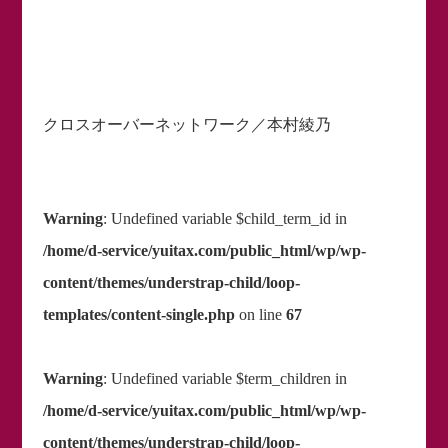
クロスオーバーネットワーク／本村綾乃
Warning
: Undefined variable $child_term_id in
/home/d-service/yuitax.com/public_html/wp/wp-
content/themes/understrap-child/loop-
templates/content-single.php
on line
67
Warning
: Undefined variable $term_children in
/home/d-service/yuitax.com/public_html/wp/wp-
content/themes/understrap-child/loop-