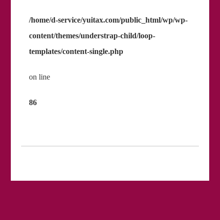
/home/d-service/yuitax.com/public_html/wp/wp-
content/themes/understrap-child/loop-
templates/content-single.php
on line
86