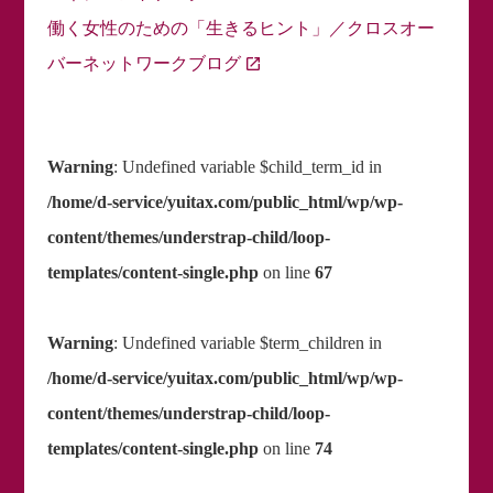
働く女性のための「生きるヒント」／クロスオー
バーネットワークブログ
Warning
: Undefined variable $child_term_id in
/home/d-service/yuitax.com/public_html/wp/wp-
content/themes/understrap-child/loop-
templates/content-single.php
on line
67
Warning
: Undefined variable $term_children in
/home/d-service/yuitax.com/public_html/wp/wp-
content/themes/understrap-child/loop-
templates/content-single.php
on line
74