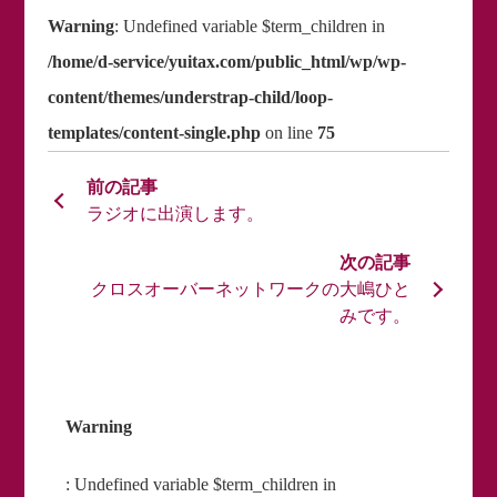
Warning
: Undefined variable $term_children in
/home/d-service/yuitax.com/public_html/wp/wp-
content/themes/understrap-child/loop-
templates/content-single.php
on line
75
ラジオに出演します。
クロスオーバーネットワークの大嶋ひと
みです。
Warning
: Undefined variable $term_children in