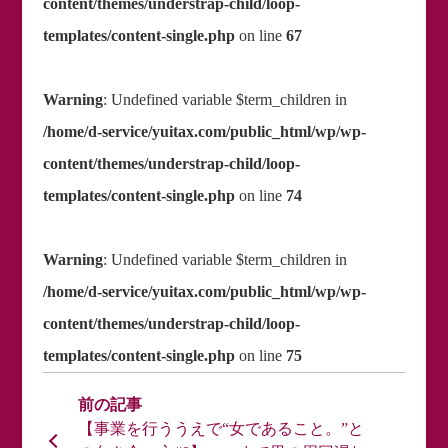
content/themes/understrap-child/loop-
templates/content-single.php
on line
67
Warning
: Undefined variable $term_children in
/home/d-service/yuitax.com/public_html/wp/wp-
content/themes/understrap-child/loop-
templates/content-single.php
on line
74
Warning
: Undefined variable $term_children in
/home/d-service/yuitax.com/public_html/wp/wp-
content/themes/understrap-child/loop-
templates/content-single.php
on line
75
【事業を行ううえで“女であること。”と