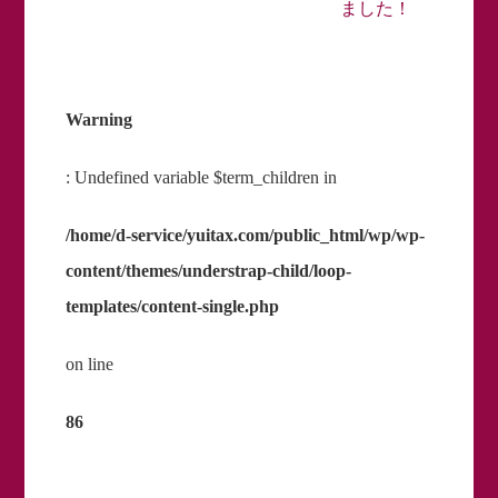
ました！
Warning
: Undefined variable $term_children in
/home/d-service/yuitax.com/public_html/wp/wp-
content/themes/understrap-child/loop-
templates/content-single.php
on line
86