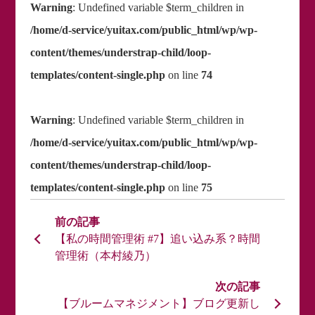
Warning
: Undefined variable $term_children in
/home/d-service/yuitax.com/public_html/wp/wp-
content/themes/understrap-child/loop-
templates/content-single.php
on line
74
Warning
: Undefined variable $term_children in
/home/d-service/yuitax.com/public_html/wp/wp-
content/themes/understrap-child/loop-
templates/content-single.php
on line
75
【私の時間管理術 #7】追い込み系？時間
管理術（本村綾乃）
【ブルームマネジメント】ブログ更新し