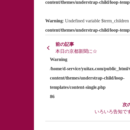
content/themes/understrap-child/loop-templ
Warning
: Undefined variable $term_children
content/themes/understrap-child/loop-templ
本日の京都新聞に☆
Warning
/home/d-service/yuitax.com/public_html
content/themes/understrap-child/loop-
templates/content-single.php
86
いろいろ告知で