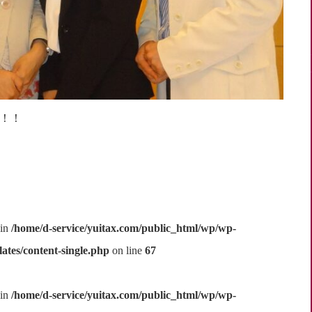
！！
 in
/home/d-service/yuitax.com/public_html/wp/wp-
ates/content-single.php
on line
67
 in
/home/d-service/yuitax.com/public_html/wp/wp-