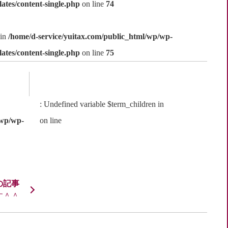
ates/content-single.php
on line
74
 in
/home/d-service/yuitax.com/public_html/wp/wp-
ates/content-single.php
on line
75
: Undefined variable $term_children in
/wp/wp-
on line
す＾＾