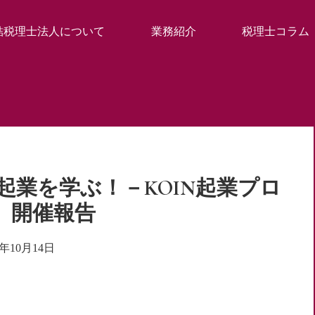
結税理士法人について
業務紹介
税理士コラム
、起業を学ぶ！－KOIN起業プロ
Y2】開催報告
5年10月14日