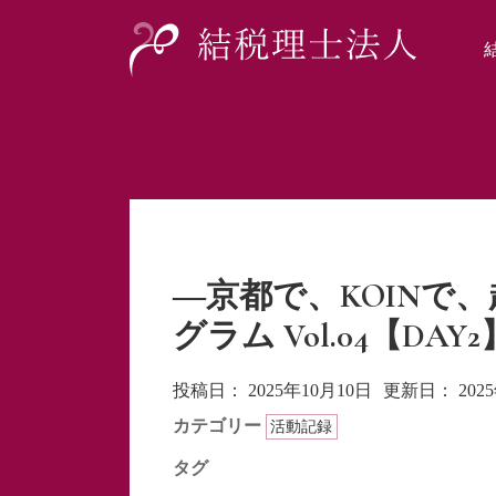
―京都で、KOINで
グラム Vol.04【DA
投稿日：
2025年10月10日
更新日：
202
カテゴリー
活動記録
タグ